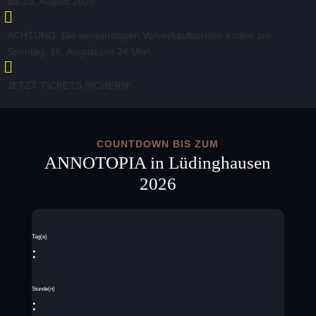
bis 23. August 2026

ACHTUNG: Die vergünstigten Vorverkaufspreise enden am
Sonntag, 16. August um 24 Uhr!

JETZT TICKETS SICHERN!
COUNTDOWN BIS ZUM
ANNOTOPIA in Lüdinghausen
2026
Tag(e)
:
Stunde(n)
: