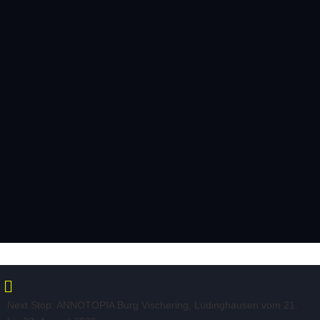
BEWERBUNG 2026
BEWERBUNG 2027
HELFER*INNEN
FAQ (de)
SPRACHE
Deutsch
English
TICKETS 2026
MERCHANDISE
Deutschlands größtes Fantasy-Festival
Deine Träume erwarten Dich
Tickets kaufen
Termine 2026

Next Stop: ANNOTOPIA Burg Vischering, Lüdinghausen vom 21.